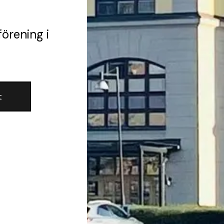
förening
i
t