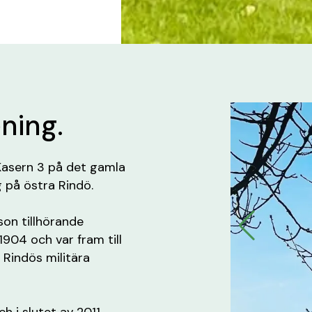
ening.
. Kasern 3 på det gamla
 på östra Rindö.
son tillhörande
904 och var fram till
v Rindös militära
h i slutet av 2011