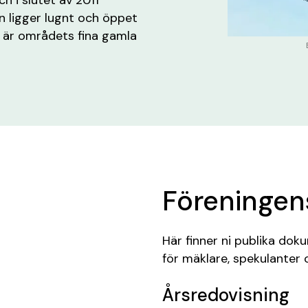
n ligger lugnt och öppet
 är områdets fina gamla
Föreninge
Här finner ni publika do
för mäklare, spekulanter o
Årsredovisning