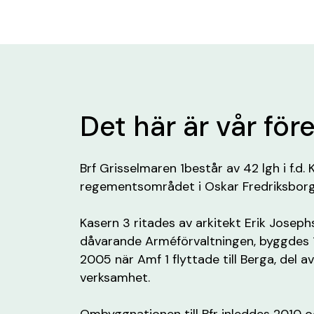
Det här är vår för
Brf Grisselmaren 1består av 42 lgh i f.d
regementsområdet i Oskar Fredriksborg
Kasern 3 ritades av arkitekt Erik Joseph
dåvarande Arméförvaltningen, byggdes 1
2005 när Amf 1 flyttade till Berga, del a
verksamhet.
Ombyggnationen till Bfr inleddes 2010 oc