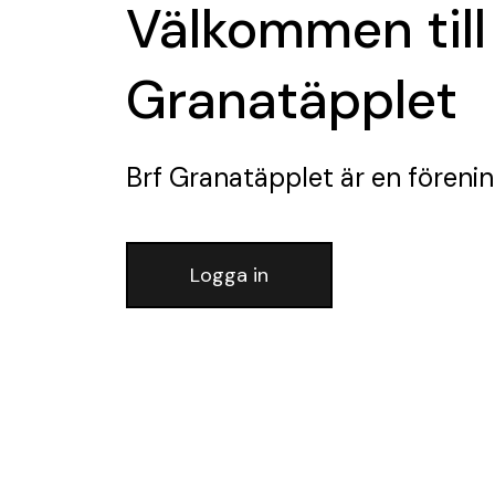
Välkommen till
Granatäpplet
Brf Granatäpplet
är en föreni
Logga in