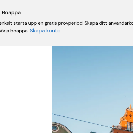
 i Boappa
nkelt starta upp en gratis provperiod: Skapa ditt användarko
Skapa konto
 börja boappa.