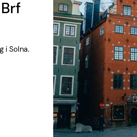
 Brf
ng
i Solna.