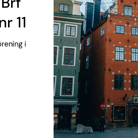
 Brf
r 11
örening
i