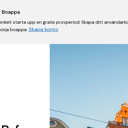
 i Boappa
nkelt starta upp en gratis provperiod: Skapa ditt användarko
Skapa konto
 börja boappa.