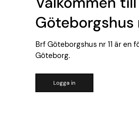
Välkommen till
Göteborgshus n
Brf Göteborgshus nr 11
är en f
Göteborg.
Logga in