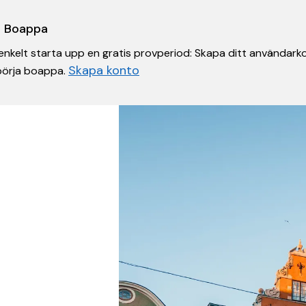
 i Boappa
nkelt starta upp en gratis provperiod: Skapa ditt användarko
Skapa konto
 börja boappa.