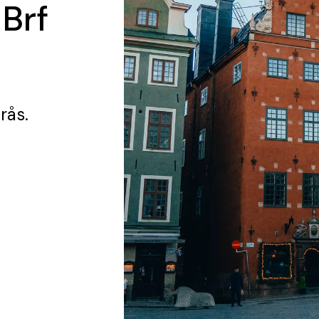
 Brf
rås.