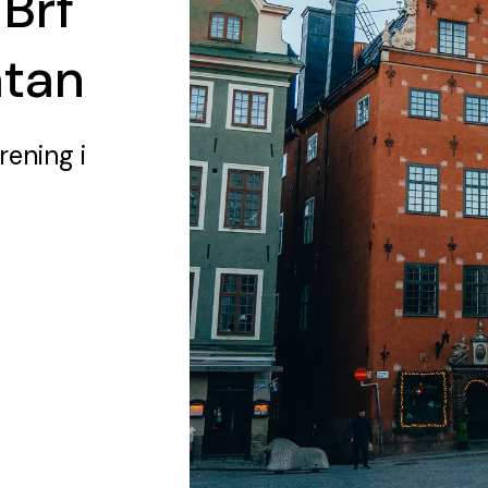
 Brf
atan
rening
i