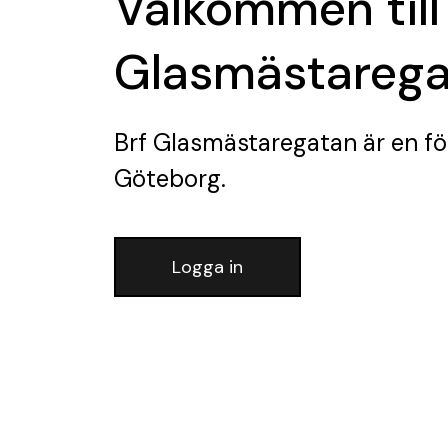
Välkommen till
Glasmästareg
Brf Glasmästaregatan
är en fö
Göteborg.
Logga in