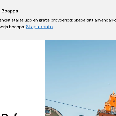
 i Boappa
nkelt starta upp en gratis provperiod: Skapa ditt användarko
Skapa konto
 börja boappa.