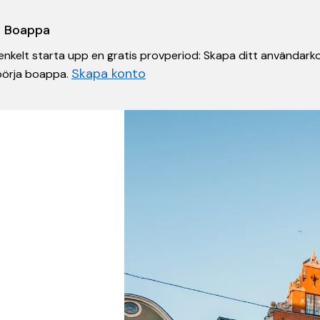
 i Boappa
nkelt starta upp en gratis provperiod: Skapa ditt användarko
Skapa konto
 börja boappa.