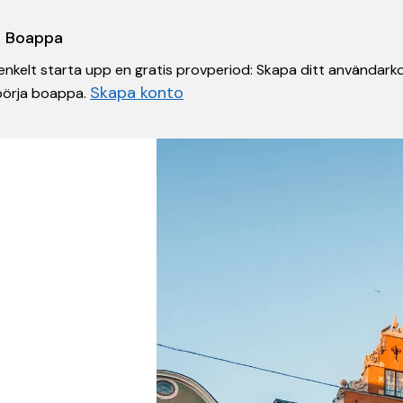
 i Boappa
nkelt starta upp en gratis provperiod: Skapa ditt användarko
Skapa konto
 börja boappa.