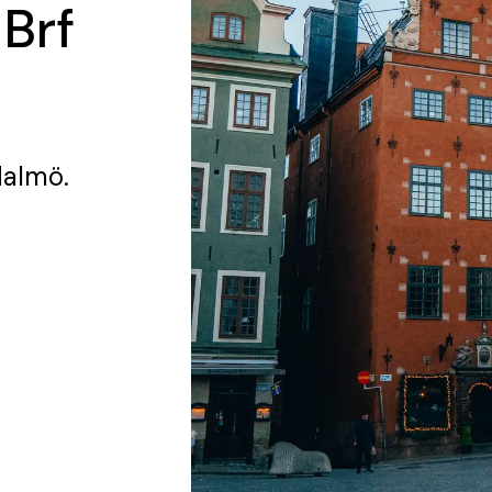
 Brf
Malmö.