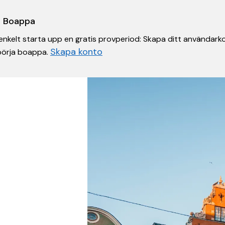
 i Boappa
nkelt starta upp en gratis provperiod: Skapa ditt användarko
Skapa konto
 börja boappa.