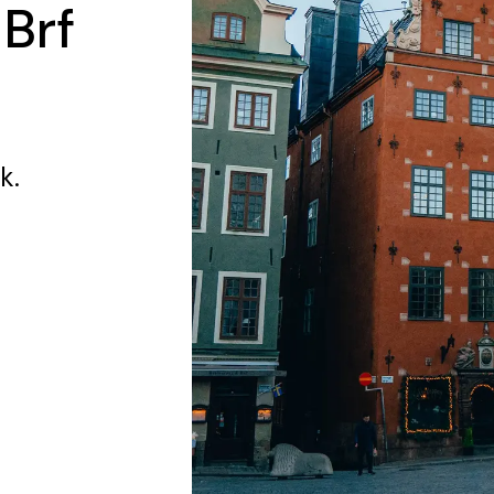
 Brf
k.