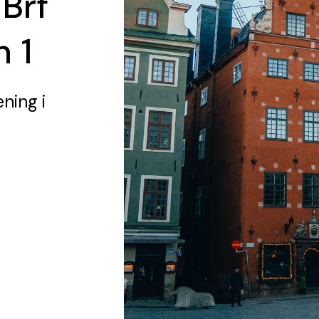
 Brf
 1
ening
i