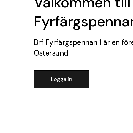
Välkommen till
Fyrfärgspennan
Brf Fyrfärgspennan 1
är en för
Östersund.
Logga in