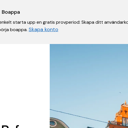
 i Boappa
nkelt starta upp en gratis provperiod: Skapa ditt användarko
Skapa konto
 börja boappa.