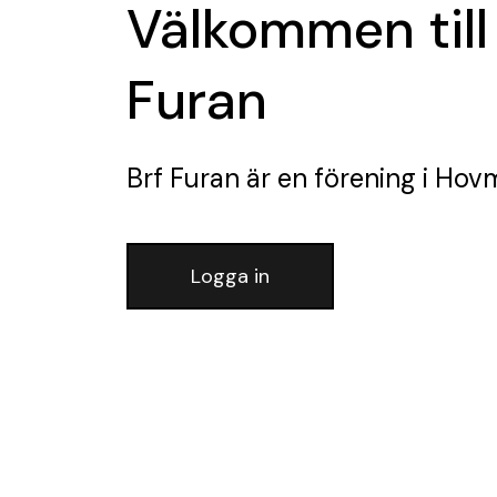
Välkommen till
Furan
Brf Furan
är en förening
i Hov
Logga in