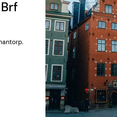
 Brf
mantorp.