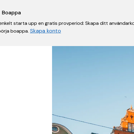
 i Boappa
nkelt starta upp en gratis provperiod: Skapa ditt användarko
Skapa konto
 börja boappa.