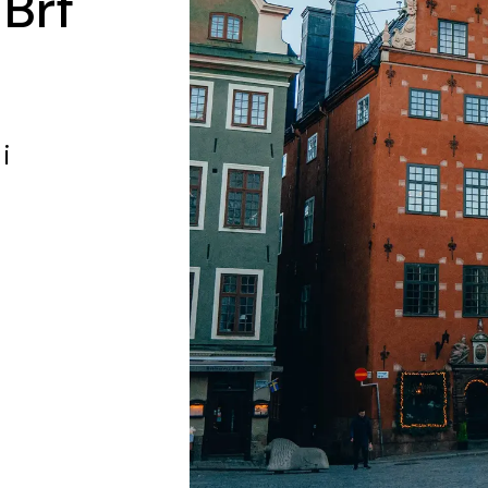
 Brf
i