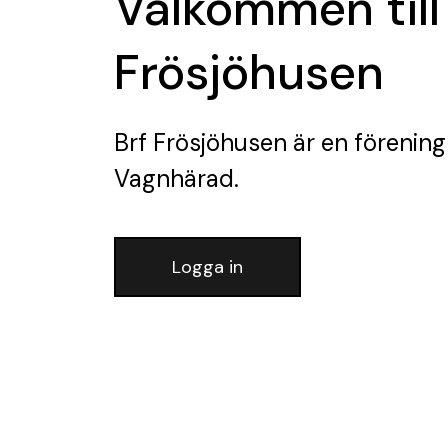
Välkommen till
Frösjöhusen
Brf Frösjöhusen
är en förening
Vagnhärad.
Logga in