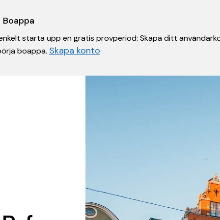
 i Boappa
nkelt starta upp en gratis provperiod: Skapa ditt användarko
Skapa konto
 börja boappa.