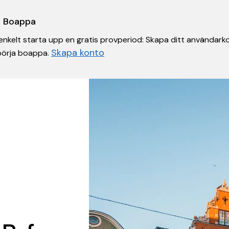
 i Boappa
nkelt starta upp en gratis provperiod: Skapa ditt användarko
Skapa konto
 börja boappa.