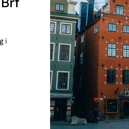
 Brf
ng
i