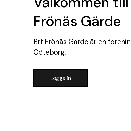
Välkommen till
Frönäs Gärde
Brf Frönäs Gärde
är en föreni
Göteborg.
Logga in