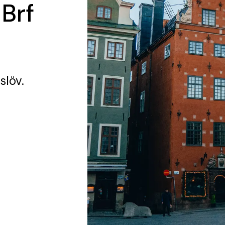
 Brf
slöv.