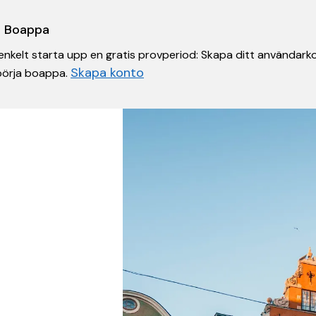
 i Boappa
nkelt starta upp en gratis provperiod: Skapa ditt användarko
Skapa konto
 börja boappa.