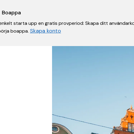
 i Boappa
nkelt starta upp en gratis provperiod: Skapa ditt användarko
Skapa konto
 börja boappa.