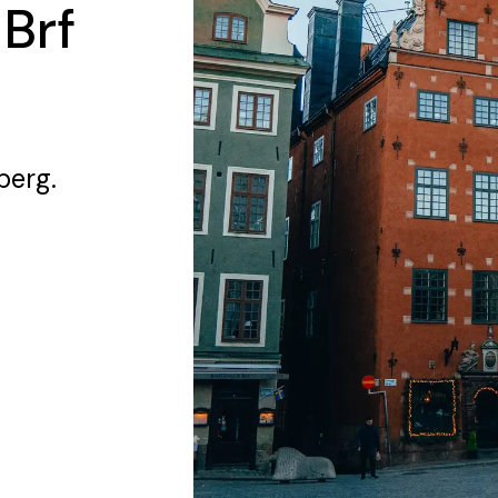
 Brf
berg.