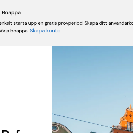
 i Boappa
nkelt starta upp en gratis provperiod: Skapa ditt användarko
Skapa konto
 börja boappa.