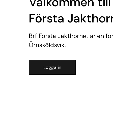
Välkommen till
Första Jakthor
Brf Första Jakthornet
är en fö
Örnsköldsvik.
Logga in