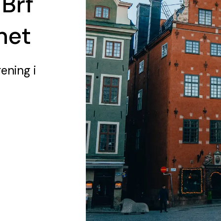
 Brf
net
rening
i