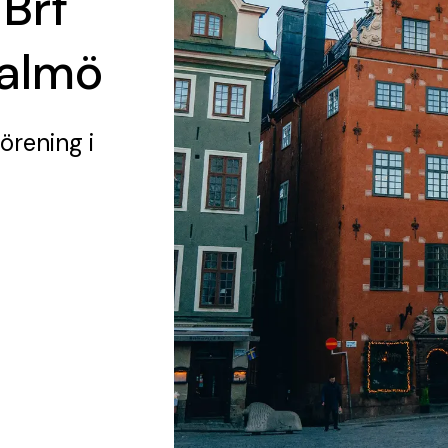
 Brf
Malmö
förening
i