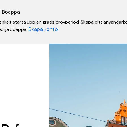
 i Boappa
nkelt starta upp en gratis provperiod: Skapa ditt användarko
Skapa konto
 börja boappa.