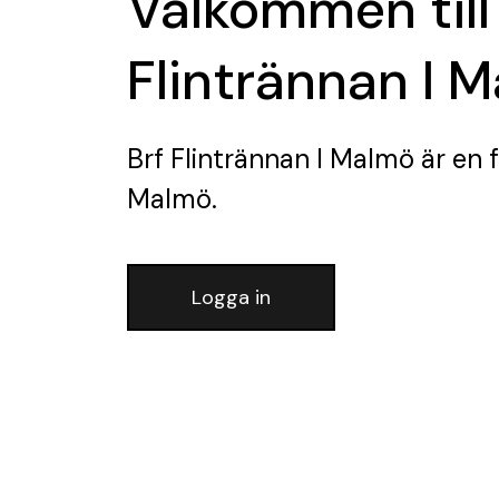
Välkommen till
Flintrännan I 
Brf Flintrännan I Malmö
är en 
Malmö.
Logga in