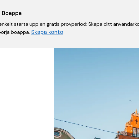
 i Boappa
nkelt starta upp en gratis provperiod: Skapa ditt användarko
Skapa konto
 börja boappa.