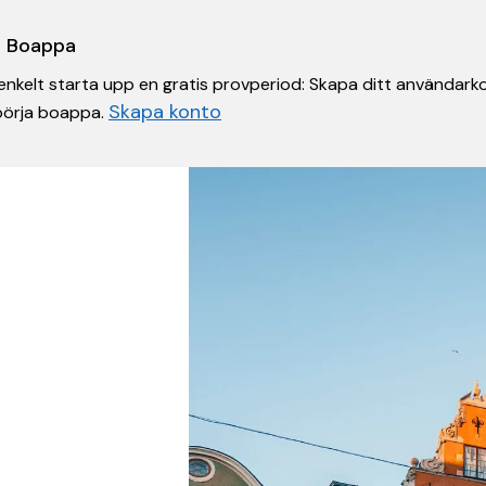
 i Boappa
nkelt starta upp en gratis provperiod: Skapa ditt användarko
Skapa konto
 börja boappa.