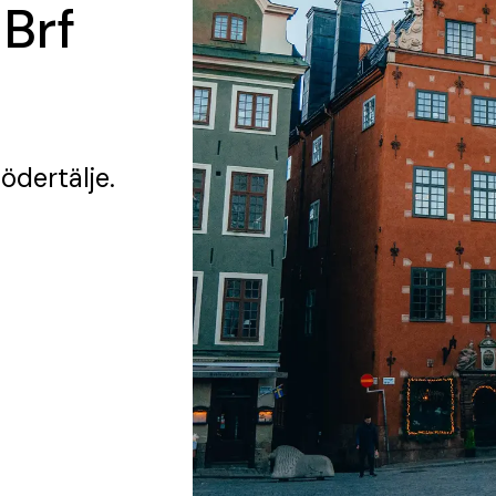
 Brf
Södertälje.