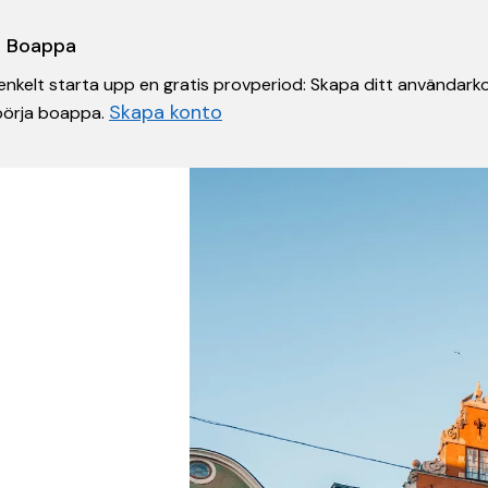
 i Boappa
nkelt starta upp en gratis provperiod: Skapa ditt användarko
Skapa konto
 börja boappa.