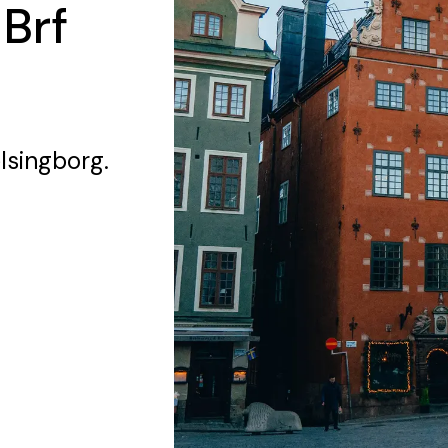
 Brf
lsingborg.