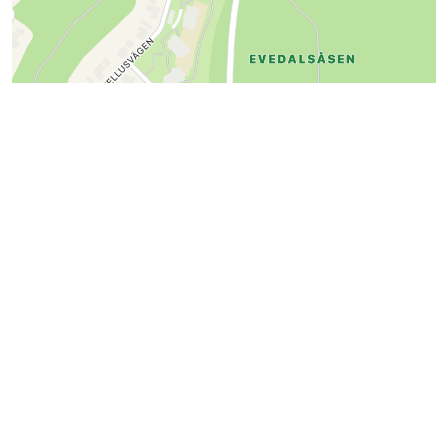
Kontakta styrelsen i Brf
Evedalsparken i Växjö
Ditt namn