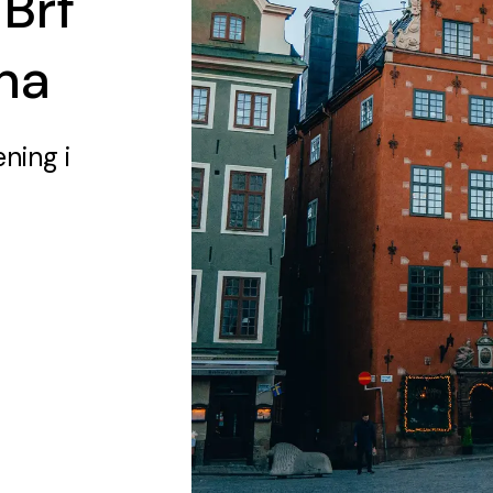
 Brf
lna
ening
i