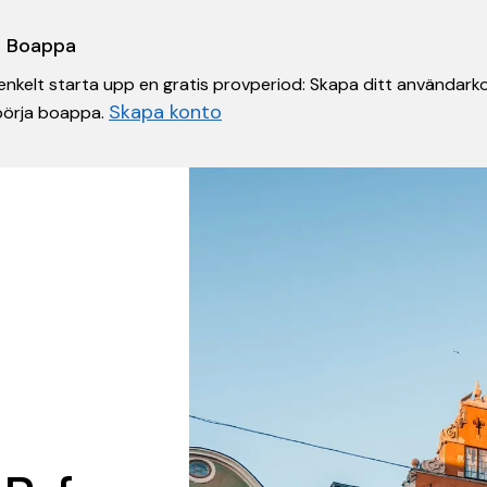
 i Boappa
nkelt starta upp en gratis provperiod: Skapa ditt användarko
Skapa konto
 börja boappa.