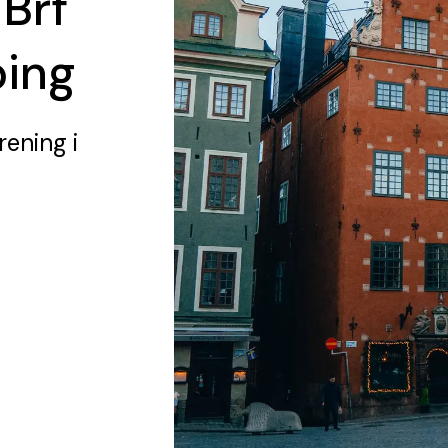
 Brf
ping
rening
i