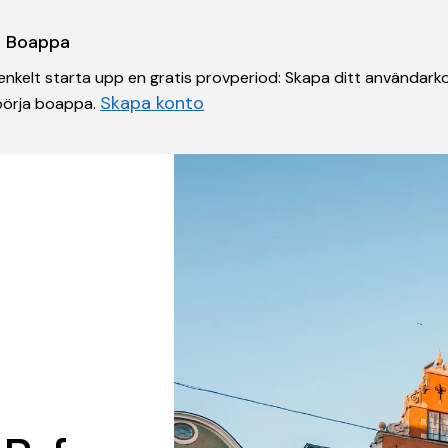
 i Boappa
nkelt starta upp en gratis provperiod: Skapa ditt användarko
Skapa konto
 börja boappa.