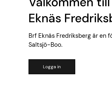
Välkommen till
Eknäs Fredriks
Brf Eknäs Fredriksberg
är en f
Saltsjö-Boo.
Logga in