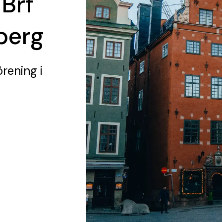
 Brf
berg
örening
i