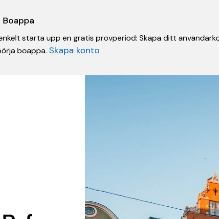
 i Boappa
nkelt starta upp en gratis provperiod: Skapa ditt användarko
Skapa konto
 börja boappa.