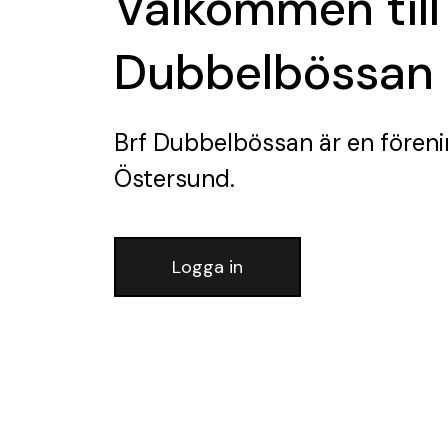
Välkommen till
Dubbelbössan
Brf Dubbelbössan
är en fören
Östersund.
Logga in