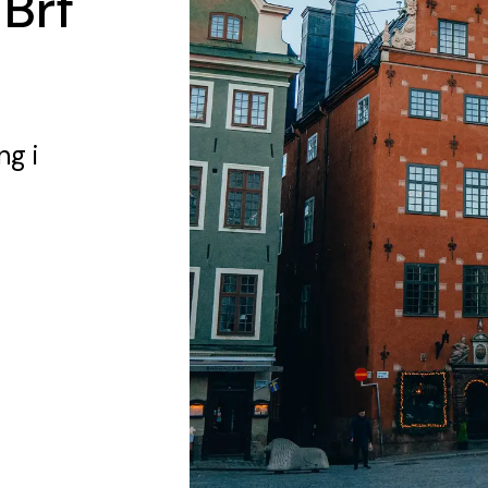
 Brf
ing
i