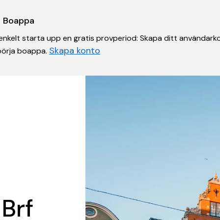
 i Boappa
nkelt starta upp en gratis provperiod: Skapa ditt användarko
Skapa konto
 börja boappa.
 Brf