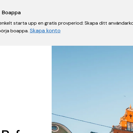
 i Boappa
nkelt starta upp en gratis provperiod: Skapa ditt användarko
Skapa konto
 börja boappa.