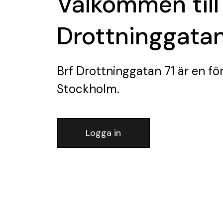
Välkommen till
Drottninggatan
Brf Drottninggatan 71
är en fö
Stockholm.
Logga in