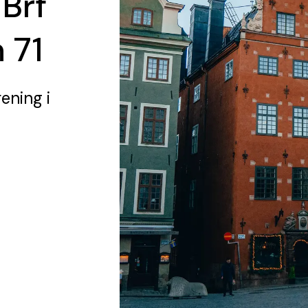
 Brf
 71
rening
i