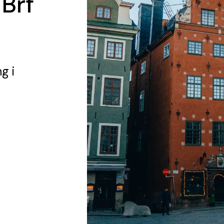
 Brf
ng
i