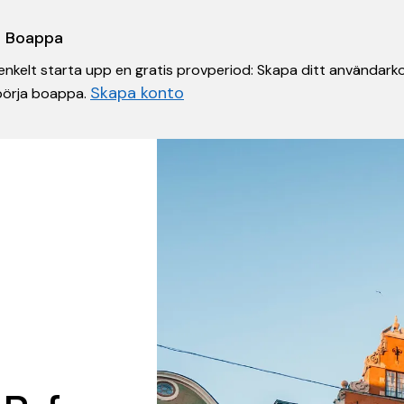
 i Boappa
nkelt starta upp en gratis provperiod: Skapa ditt användarko
Skapa konto
 börja boappa.