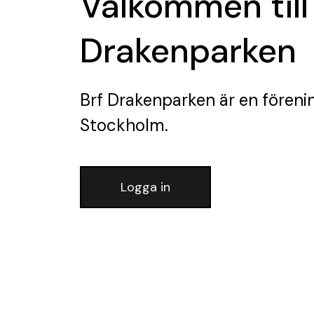
Välkommen till
Drakenparken
Brf Drakenparken
är en föreni
Stockholm.
Logga in