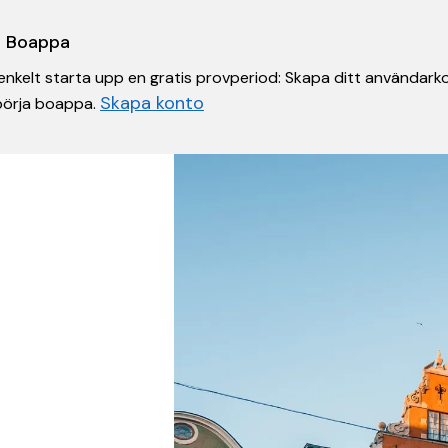
 i Boappa
nkelt starta upp en gratis provperiod: Skapa ditt användarko
Skapa konto
 börja boappa.