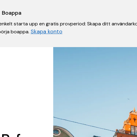
 i Boappa
nkelt starta upp en gratis provperiod: Skapa ditt användarko
Skapa konto
 börja boappa.