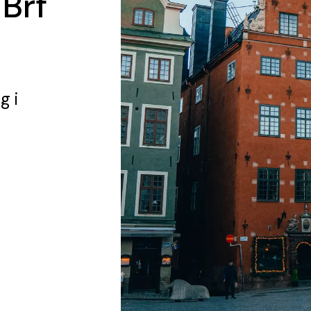
 Brf
ng
i