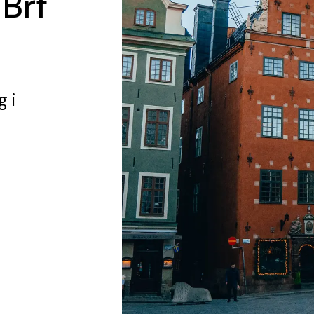
 Brf
g
i