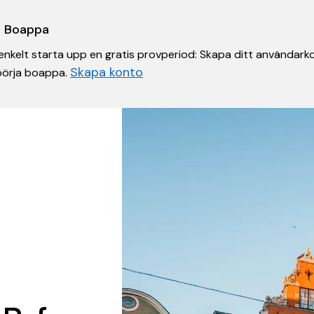
 i Boappa
nkelt starta upp en gratis provperiod: Skapa ditt användarko
Skapa konto
 börja boappa.