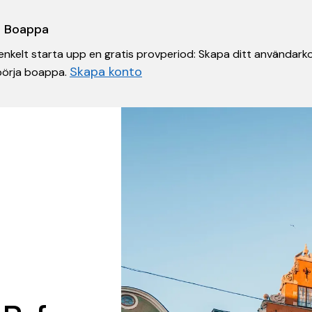
 i Boappa
nkelt starta upp en gratis provperiod: Skapa ditt användarko
Skapa konto
 börja boappa.