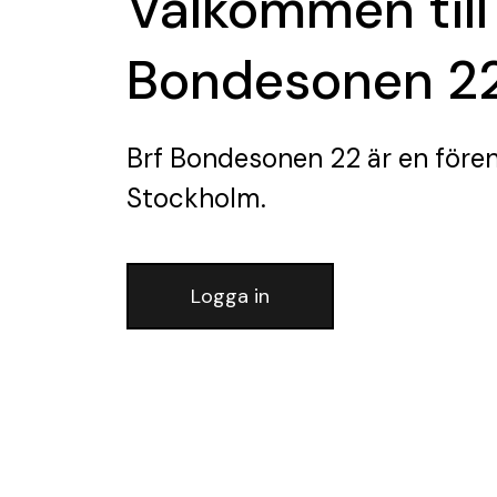
Välkommen till
Bondesonen 2
Brf Bondesonen 22
är en före
Stockholm.
Logga in