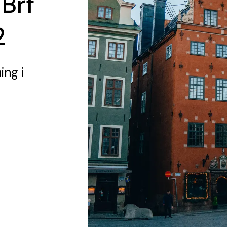
 Brf
2
ning
i