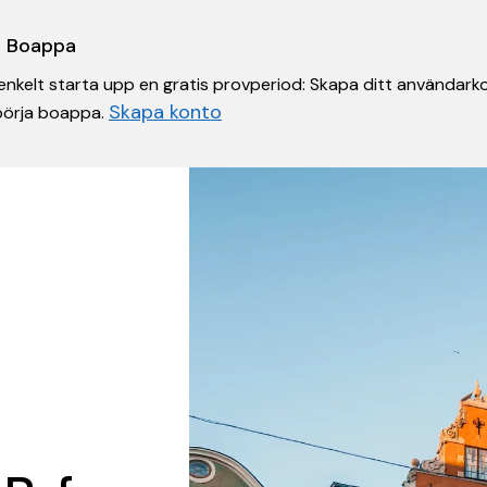
 i Boappa
nkelt starta upp en gratis provperiod: Skapa ditt användarko
Skapa konto
 börja boappa.