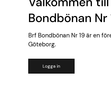
Välkommen till
Bondbönan Nr 
Brf Bondbönan Nr 19
är en för
Göteborg.
Logga in