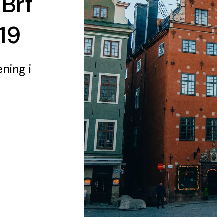
 Brf
19
ening
i