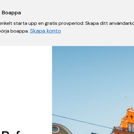
 i Boappa
nkelt starta upp en gratis provperiod: Skapa ditt användarko
Skapa konto
 börja boappa.