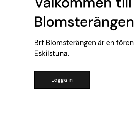
Välkommen till
Blomsteränge
Brf Blomsterängen
är en fören
Eskilstuna.
Logga in