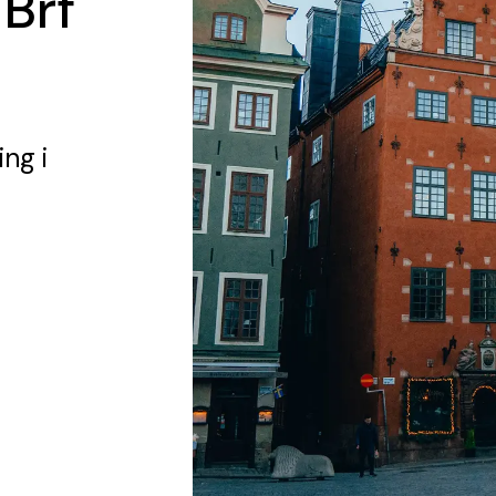
 Brf
n
ing
i