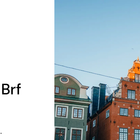
 Brf
.