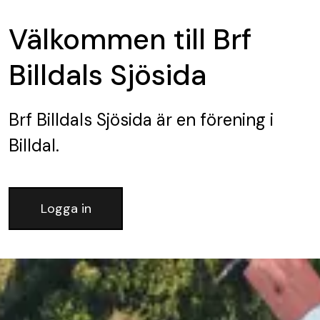
Välkommen till Brf
Billdals Sjösida
Brf Billdals Sjösida
är en förening
i
Billdal.
Logga in