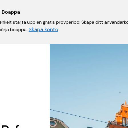
 i Boappa
nkelt starta upp en gratis provperiod: Skapa ditt användarko
Skapa konto
 börja boappa.