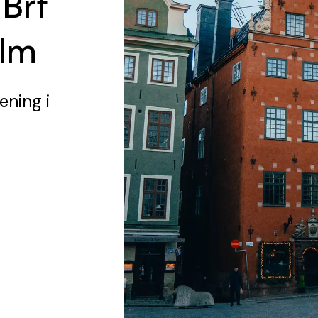
 Brf
olm
rening
i