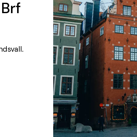
 Brf
ndsvall.