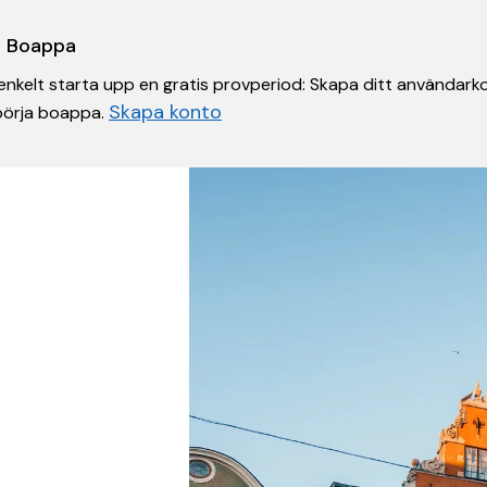
 i Boappa
nkelt starta upp en gratis provperiod: Skapa ditt användarko
Skapa konto
 börja boappa.