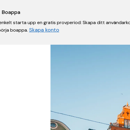
 i Boappa
nkelt starta upp en gratis provperiod: Skapa ditt användarko
Skapa konto
 börja boappa.