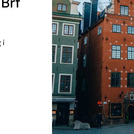
 Brf
g
i