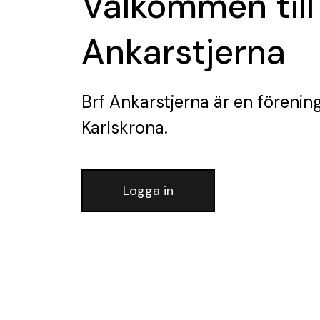
Välkommen till
Ankarstjerna
Brf Ankarstjerna
är en förenin
Karlskrona.
Logga in