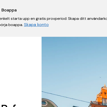
 i Boappa
nkelt starta upp en gratis provperiod: Skapa ditt användarko
Skapa konto
 börja boappa.