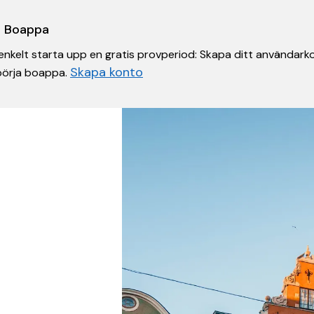
 i Boappa
nkelt starta upp en gratis provperiod: Skapa ditt användarko
Skapa konto
 börja boappa.