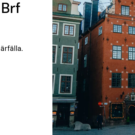
 Brf
Järfälla.