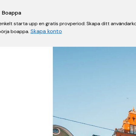
 i Boappa
nkelt starta upp en gratis provperiod: Skapa ditt användarko
Skapa konto
 börja boappa.