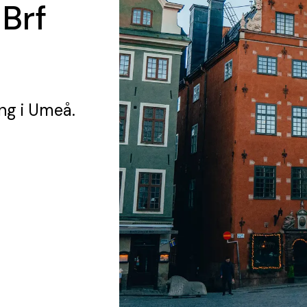
 Brf
ing
i Umeå.