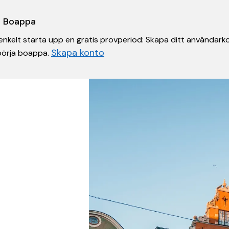
 i Boappa
nkelt starta upp en gratis provperiod: Skapa ditt användarko
Skapa konto
 börja boappa.