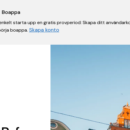
 i Boappa
nkelt starta upp en gratis provperiod: Skapa ditt användarko
Skapa konto
 börja boappa.