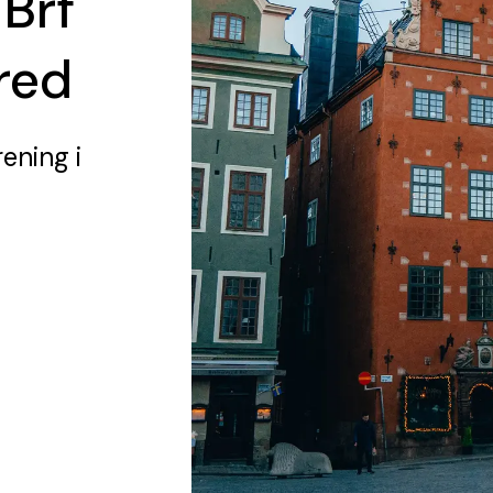
 Brf
red
rening
i