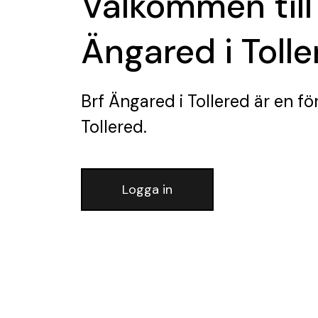
Välkommen till
Ängared i Tolle
Brf Ängared i Tollered
är en fö
Tollered.
Logga in