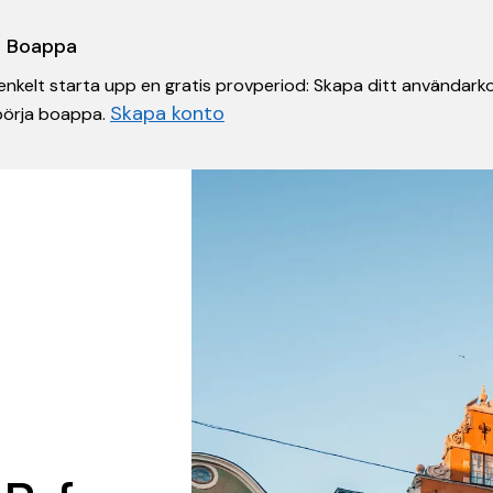
 i Boappa
nkelt starta upp en gratis provperiod: Skapa ditt användarko
Skapa konto
 börja boappa.