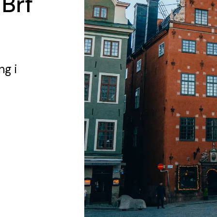
 Brf
ing
i