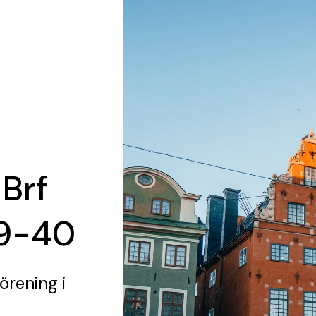
 Brf
9-40
förening
i