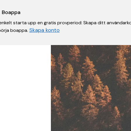
 i Boappa
nkelt starta upp en gratis provperiod: Skapa ditt användarko
Skapa konto
 börja boappa.