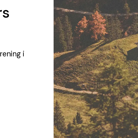
rs
rening
i