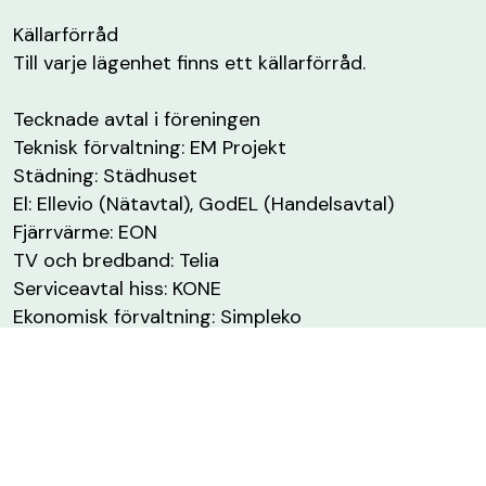
Källarförråd
Till varje lägenhet finns ett källarförråd.
Tecknade avtal i föreningen
Teknisk förvaltning: EM Projekt
Städning: Städhuset
El: Ellevio (Nätavtal), GodEL (Handelsavtal)
Fjärrvärme: EON
TV och bredband: Telia
Serviceavtal hiss: KONE
Ekonomisk förvaltning: Simpleko
Återvinning: Verdis
Revision: Hellström & Hjelm
Försäkring: Länsförsäkringar
Fastighetsjour: Dygnet fastighetsjour