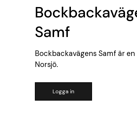
Bockbackaväg
Samf
Bockbackavägens Samf
är en
Norsjö.
Logga in