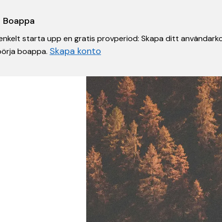
 i Boappa
nkelt starta upp en gratis provperiod: Skapa ditt användarko
Skapa konto
 börja boappa.