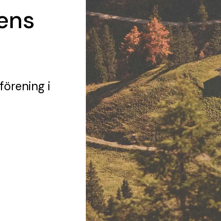
ens
 förening
i