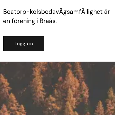
Boatorp-kolsbodavÄgsamfÄllighet
är
en förening
i Braås.
Logga in