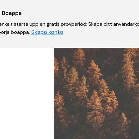
 i Boappa
nkelt starta upp en gratis provperiod: Skapa ditt användarko
Skapa konto
 börja boappa.